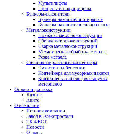
Мультилифты
Прицепы и полуприцепы
Бункеры-накопители
Бункеры накопители открытые
Бункеры накопители специальные
Металлоконструкции
Покраска металлоконструкций
Сборка металлоконструкций
Сварка металлоконструкций
Механическая обработка металла
Резка металла
Специализированные контейнеры
Емкости под бентонит
Контейнера для мусорных пакетов
Контейнеры-кюбель для сыпучих
материалов
Оплата и доставка
Лизинг
Авито
О компании
История компании
Завод в Элекстростали
ТК ФЕСТ
Новости
Отзывы