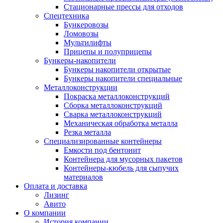
Стационарные прессы для отходов
Спецтехника
Бункеровозы
Ломовозы
Мультилифты
Прицепы и полуприцепы
Бункеры-накопители
Бункеры накопители открытые
Бункеры накопители специальные
Металлоконструкции
Покраска металлоконструкций
Сборка металлоконструкций
Сварка металлоконструкций
Механическая обработка металла
Резка металла
Специализированные контейнеры
Емкости под бентонит
Контейнера для мусорных пакетов
Контейнеры-кюбель для сыпучих
материалов
Оплата и доставка
Лизинг
Авито
О компании
История компании