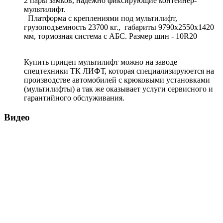
2 пары замков, надежно фиксирующие контейнер-
мультилифт.
Платформа с креплениями под мультилифт,
грузоподъемность 23700 кг., габариты 9790х2550х1420
мм, тормозная система с АБС. Размер шин - 10R20
Купить прицеп мультилифт можно на заводе
спецтехники ТК ЛИФТ, которая специализируюется на
производстве автомобилей с крюковыми установками
(мультилифты) а так же оказывает услуги сервисного и
гарантийного обслуживания.
Видео