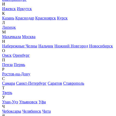
И
Ижевск
Иркутск
К
Казань
Краснодар
Красноярск
Курск
Л
Липецк
М
Махачкала
Москва
Н
Набережные Челны
Нальчик
Нижний Новгород
Новосибирск
О
Омск
Оренбург
П
Пенза
Пермь
Р
Ростов-на-Дону
С
Самара
Санкт-Петербург
Саратов
Ставрополь
Т
Тверь
У
Улан-Удэ
Ульяновск
Уфа
Ч
Чебоксары
Челябинск
Чита
Я