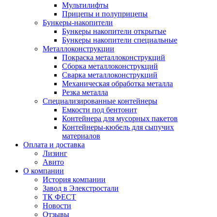
Мультилифты
Прицепы и полуприцепы
Бункеры-накопители
Бункеры накопители открытые
Бункеры накопители специальные
Металлоконструкции
Покраска металлоконструкций
Сборка металлоконструкций
Сварка металлоконструкций
Механическая обработка металла
Резка металла
Специализированные контейнеры
Емкости под бентонит
Контейнера для мусорных пакетов
Контейнеры-кюбель для сыпучих
материалов
Оплата и доставка
Лизинг
Авито
О компании
История компании
Завод в Элекстростали
ТК ФЕСТ
Новости
Отзывы