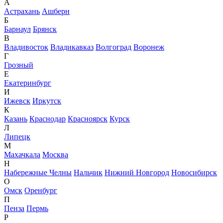
А
Астрахань
Ашберн
Б
Барнаул
Брянск
В
Владивосток
Владикавказ
Волгоград
Воронеж
Г
Грозный
Е
Екатеринбург
И
Ижевск
Иркутск
К
Казань
Краснодар
Красноярск
Курск
Л
Липецк
М
Махачкала
Москва
Н
Набережные Челны
Нальчик
Нижний Новгород
Новосибирск
О
Омск
Оренбург
П
Пенза
Пермь
Р