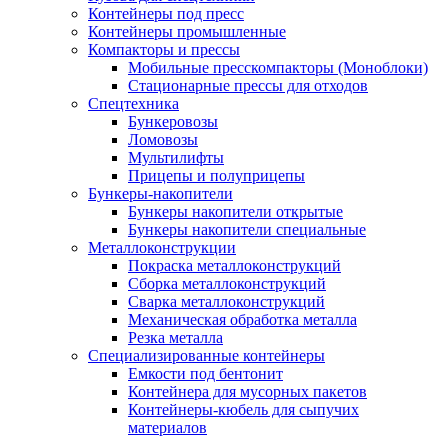
Контейнеры под пресс
Контейнеры промышленные
Компакторы и прессы
Мобильные пресскомпакторы (Моноблоки)
Стационарные прессы для отходов
Спецтехника
Бункеровозы
Ломовозы
Мультилифты
Прицепы и полуприцепы
Бункеры-накопители
Бункеры накопители открытые
Бункеры накопители специальные
Металлоконструкции
Покраска металлоконструкций
Сборка металлоконструкций
Сварка металлоконструкций
Механическая обработка металла
Резка металла
Специализированные контейнеры
Емкости под бентонит
Контейнера для мусорных пакетов
Контейнеры-кюбель для сыпучих
материалов