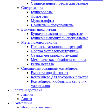
Стационарные прессы для отходов
Спецтехника
Бункеровозы
Ломовозы
Мультилифты
Прицепы и полуприцепы
Бункеры-накопители
Бункеры накопители открытые
Бункеры накопители специальные
Металлоконструкции
Покраска металлоконструкций
Сборка металлоконструкций
Сварка металлоконструкций
Механическая обработка металла
Резка металла
Специализированные контейнеры
Емкости под бентонит
Контейнера для мусорных пакетов
Контейнеры-кюбель для сыпучих
материалов
Оплата и доставка
Лизинг
Авито
О компании
История компании