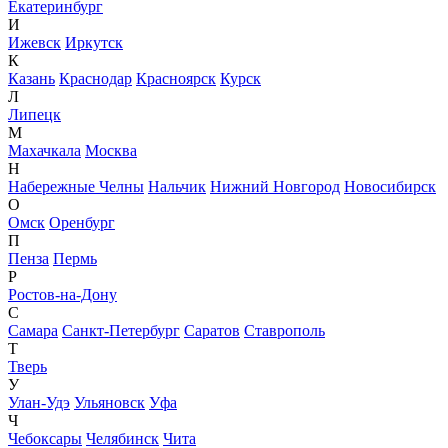
Екатеринбург
И
Ижевск
Иркутск
К
Казань
Краснодар
Красноярск
Курск
Л
Липецк
М
Махачкала
Москва
Н
Набережные Челны
Нальчик
Нижний Новгород
Новосибирск
О
Омск
Оренбург
П
Пенза
Пермь
Р
Ростов-на-Дону
С
Самара
Санкт-Петербург
Саратов
Ставрополь
Т
Тверь
У
Улан-Удэ
Ульяновск
Уфа
Ч
Чебоксары
Челябинск
Чита