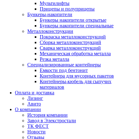
Мультилифты
Прицепы и полуприцепы
Бункеры-накопители
Бункеры накопители открытые
Бункеры накопители специальные
Металлоконструкции
Покраска металлоконструкций
Сборка металлоконструкций
Сварка металлоконструкций
Механическая обработка металла
Резка металла
Специализированные контейнеры
Емкости под бентонит
Контейнера для мусорных пакетов
Контейнеры-кюбель для сыпучих
материалов
Оплата и доставка
Лизинг
Авито
О компании
История компании
Завод в Элекстростали
ТК ФЕСТ
Новости
Отзывы