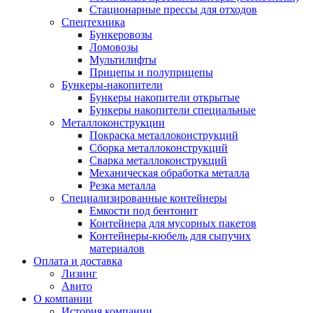
Стационарные прессы для отходов
Спецтехника
Бункеровозы
Ломовозы
Мультилифты
Прицепы и полуприцепы
Бункеры-накопители
Бункеры накопители открытые
Бункеры накопители специальные
Металлоконструкции
Покраска металлоконструкций
Сборка металлоконструкций
Сварка металлоконструкций
Механическая обработка металла
Резка металла
Специализированные контейнеры
Емкости под бентонит
Контейнера для мусорных пакетов
Контейнеры-кюбель для сыпучих
материалов
Оплата и доставка
Лизинг
Авито
О компании
История компании