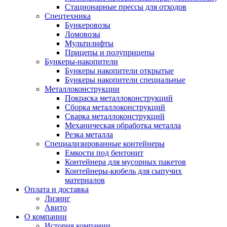
Стационарные прессы для отходов
Спецтехника
Бункеровозы
Ломовозы
Мультилифты
Прицепы и полуприцепы
Бункеры-накопители
Бункеры накопители открытые
Бункеры накопители специальные
Металлоконструкции
Покраска металлоконструкций
Сборка металлоконструкций
Сварка металлоконструкций
Механическая обработка металла
Резка металла
Специализированные контейнеры
Емкости под бентонит
Контейнера для мусорных пакетов
Контейнеры-кюбель для сыпучих
материалов
Оплата и доставка
Лизинг
Авито
О компании
История компании