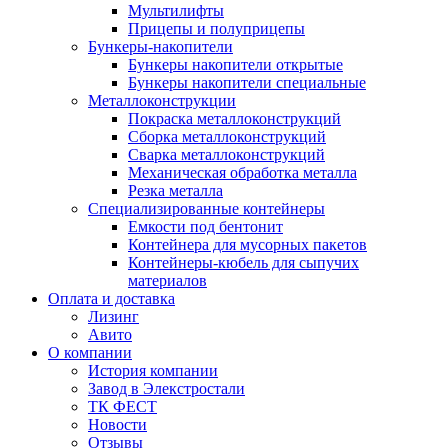
Мультилифты
Прицепы и полуприцепы
Бункеры-накопители
Бункеры накопители открытые
Бункеры накопители специальные
Металлоконструкции
Покраска металлоконструкций
Сборка металлоконструкций
Сварка металлоконструкций
Механическая обработка металла
Резка металла
Специализированные контейнеры
Емкости под бентонит
Контейнера для мусорных пакетов
Контейнеры-кюбель для сыпучих
материалов
Оплата и доставка
Лизинг
Авито
О компании
История компании
Завод в Элекстростали
ТК ФЕСТ
Новости
Отзывы