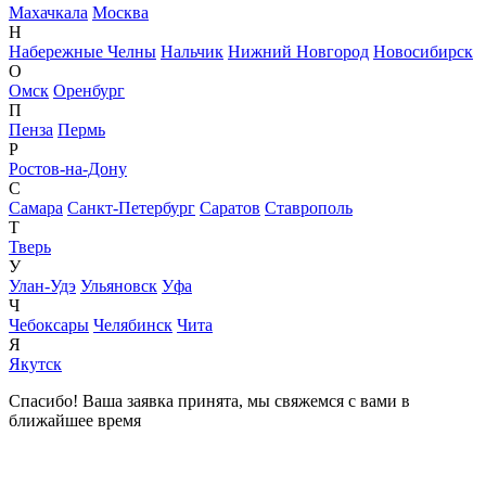
Махачкала
Москва
Н
Набережные Челны
Нальчик
Нижний Новгород
Новосибирск
О
Омск
Оренбург
П
Пенза
Пермь
Р
Ростов-на-Дону
С
Самара
Санкт-Петербург
Саратов
Ставрополь
Т
Тверь
У
Улан-Удэ
Ульяновск
Уфа
Ч
Чебоксары
Челябинск
Чита
Я
Якутск
Спасибо! Ваша заявка принята, мы свяжемся с вами в
ближайшее время