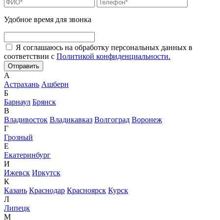
Удобное время для звонка
Я соглашаюсь на обработку персональных данных в
соответствии с
Политикой конфиденциальности.
А
Астрахань
Ашберн
Б
Барнаул
Брянск
В
Владивосток
Владикавказ
Волгоград
Воронеж
Г
Грозный
Е
Екатеринбург
И
Ижевск
Иркутск
К
Казань
Краснодар
Красноярск
Курск
Л
Липецк
М