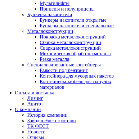
Мультилифты
Прицепы и полуприцепы
Бункеры-накопители
Бункеры накопители открытые
Бункеры накопители специальные
Металлоконструкции
Покраска металлоконструкций
Сборка металлоконструкций
Сварка металлоконструкций
Механическая обработка металла
Резка металла
Специализированные контейнеры
Емкости под бентонит
Контейнера для мусорных пакетов
Контейнеры-кюбель для сыпучих
материалов
Оплата и доставка
Лизинг
Авито
О компании
История компании
Завод в Элекстростали
ТК ФЕСТ
Новости
Отзывы