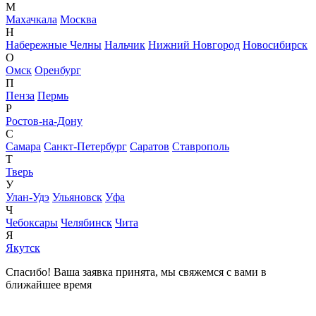
М
Махачкала
Москва
Н
Набережные Челны
Нальчик
Нижний Новгород
Новосибирск
О
Омск
Оренбург
П
Пенза
Пермь
Р
Ростов-на-Дону
С
Самара
Санкт-Петербург
Саратов
Ставрополь
Т
Тверь
У
Улан-Удэ
Ульяновск
Уфа
Ч
Чебоксары
Челябинск
Чита
Я
Якутск
Спасибо! Ваша заявка принята, мы свяжемся с вами в
ближайшее время