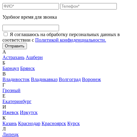
Удобное время для звонка
Я соглашаюсь на обработку персональных данных в
соответствии с
Политикой конфиденциальности.
А
Астрахань
Ашберн
Б
Барнаул
Брянск
В
Владивосток
Владикавказ
Волгоград
Воронеж
Г
Грозный
Е
Екатеринбург
И
Ижевск
Иркутск
К
Казань
Краснодар
Красноярск
Курск
Л
Липецк