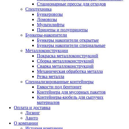
Стационарные прессы для отходов
Спецтехника
Бункеровозы
Ломовозы
Мультилифты
Прицепы и полуприцепы
Бункеры-накопители
Бункеры накопители открытые
Бункеры накопители специальные
Металлоконструкции
Покраска металлоконструкций
Сборка металлоконструкций
Сварка металлоконструкций
Механическая обработка металла
Резка металла
Специализированные контейнеры
Емкости под бентонит
Контейнера для мусорных пакетов
Контейнеры-кюбель для сыпучих
материалов
Оплата и доставка
Лизинг
Авито
О компании
История компании