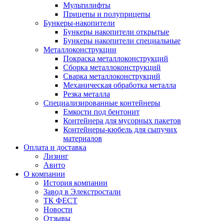
Мультилифты
Прицепы и полуприцепы
Бункеры-накопители
Бункеры накопители открытые
Бункеры накопители специальные
Металлоконструкции
Покраска металлоконструкций
Сборка металлоконструкций
Сварка металлоконструкций
Механическая обработка металла
Резка металла
Специализированные контейнеры
Емкости под бентонит
Контейнера для мусорных пакетов
Контейнеры-кюбель для сыпучих
материалов
Оплата и доставка
Лизинг
Авито
О компании
История компании
Завод в Элекстростали
ТК ФЕСТ
Новости
Отзывы