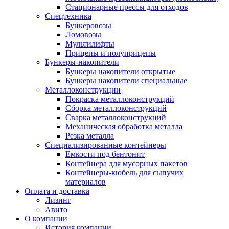
Стационарные прессы для отходов
Спецтехника
Бункеровозы
Ломовозы
Мультилифты
Прицепы и полуприцепы
Бункеры-накопители
Бункеры накопители открытые
Бункеры накопители специальные
Металлоконструкции
Покраска металлоконструкций
Сборка металлоконструкций
Сварка металлоконструкций
Механическая обработка металла
Резка металла
Специализированные контейнеры
Емкости под бентонит
Контейнера для мусорных пакетов
Контейнеры-кюбель для сыпучих
материалов
Оплата и доставка
Лизинг
Авито
О компании
История компании