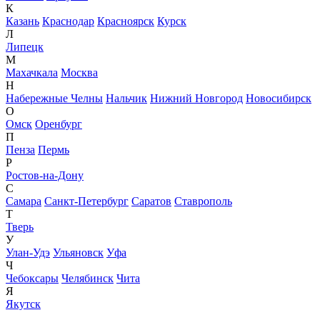
К
Казань
Краснодар
Красноярск
Курск
Л
Липецк
М
Махачкала
Москва
Н
Набережные Челны
Нальчик
Нижний Новгород
Новосибирск
О
Омск
Оренбург
П
Пенза
Пермь
Р
Ростов-на-Дону
С
Самара
Санкт-Петербург
Саратов
Ставрополь
Т
Тверь
У
Улан-Удэ
Ульяновск
Уфа
Ч
Чебоксары
Челябинск
Чита
Я
Якутск