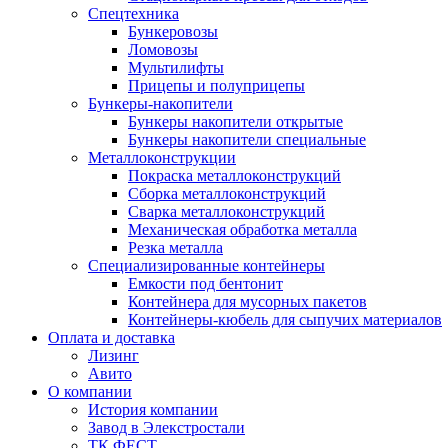
Спецтехника
Бункеровозы
Ломовозы
Мультилифты
Прицепы и полуприцепы
Бункеры-накопители
Бункеры накопители открытые
Бункеры накопители специальные
Металлоконструкции
Покраска металлоконструкций
Сборка металлоконструкций
Сварка металлоконструкций
Механическая обработка металла
Резка металла
Специализированные контейнеры
Емкости под бентонит
Контейнера для мусорных пакетов
Контейнеры-кюбель для сыпучих материалов
Оплата и доставка
Лизинг
Авито
О компании
История компании
Завод в Элекстростали
ТК ФЕСТ