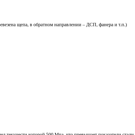
евезена щепа, в обратном направлении – ДСП, фанера и т.п.)
л текучести которой 500 Мпа, что превышает показатели стали 0