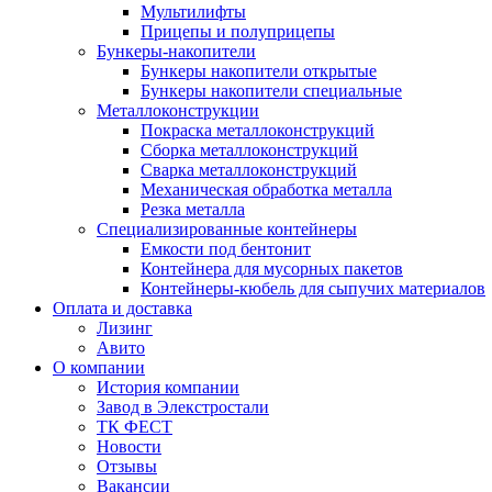
Мультилифты
Прицепы и полуприцепы
Бункеры-накопители
Бункеры накопители открытые
Бункеры накопители специальные
Металлоконструкции
Покраска металлоконструкций
Сборка металлоконструкций
Сварка металлоконструкций
Механическая обработка металла
Резка металла
Специализированные контейнеры
Емкости под бентонит
Контейнера для мусорных пакетов
Контейнеры-кюбель для сыпучих материалов
Оплата и доставка
Лизинг
Авито
О компании
История компании
Завод в Элекстростали
ТК ФЕСТ
Новости
Отзывы
Вакансии