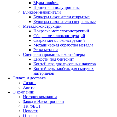
Мультилифты
Прицепы и полуприцепы
Бункеры-накопители
Бункеры накопители открытые
Бункеры накопители специальные
Металлоконструкции
Покраска металлоконструкций
Сборка металлоконструкций
Сварка металлоконструкций
Механическая обработка металла
Резка металла
Специализированные контейнеры
Емкости под бентонит
Контейнера для мусорных пакетов
Контейнеры-кюбель для сыпучих
материалов
Оплата и доставка
Лизинг
Авито
О компании
История компании
Завод в Элекстростали
ТК ФЕСТ
Новости
Отзывы