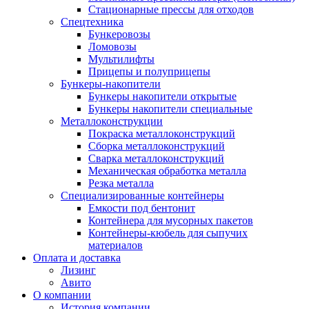
Стационарные прессы для отходов
Спецтехника
Бункеровозы
Ломовозы
Мультилифты
Прицепы и полуприцепы
Бункеры-накопители
Бункеры накопители открытые
Бункеры накопители специальные
Металлоконструкции
Покраска металлоконструкций
Сборка металлоконструкций
Сварка металлоконструкций
Механическая обработка металла
Резка металла
Специализированные контейнеры
Емкости под бентонит
Контейнера для мусорных пакетов
Контейнеры-кюбель для сыпучих
материалов
Оплата и доставка
Лизинг
Авито
О компании
История компании