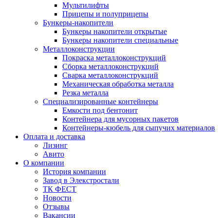
Мультилифты
Прицепы и полуприцепы
Бункеры-накопители
Бункеры накопители открытые
Бункеры накопители специальные
Металлоконструкции
Покраска металлоконструкций
Сборка металлоконструкций
Сварка металлоконструкций
Механическая обработка металла
Резка металла
Специализированные контейнеры
Емкости под бентонит
Контейнера для мусорных пакетов
Контейнеры-кюбель для сыпучих материалов
Оплата и доставка
Лизинг
Авито
О компании
История компании
Завод в Элекстростали
ТК ФЕСТ
Новости
Отзывы
Вакансии