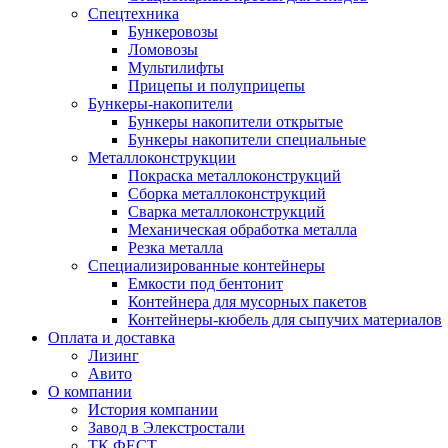
Спецтехника
Бункеровозы
Ломовозы
Мультилифты
Прицепы и полуприцепы
Бункеры-накопители
Бункеры накопители открытые
Бункеры накопители специальные
Металлоконструкции
Покраска металлоконструкций
Сборка металлоконструкций
Сварка металлоконструкций
Механическая обработка металла
Резка металла
Специализированные контейнеры
Емкости под бентонит
Контейнера для мусорных пакетов
Контейнеры-кюбель для сыпучих материалов
Оплата и доставка
Лизинг
Авито
О компании
История компании
Завод в Элекстростали
ТК ФЕСТ